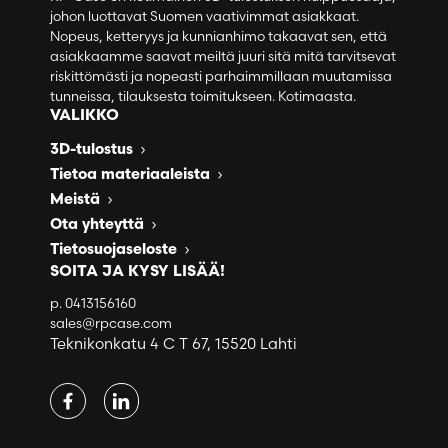
johon luottavat Suomen vaativimmat asiakkaat.
Nopeus, ketteryys ja kunnianhimo takaavat sen, että
asiakkaamme saavat meiltä juuri sitä mitä tarvitsevat
riskittömästi ja nopeasti parhaimmillaan muutamissa
tunneissa, tilauksesta toimitukseen. Kotimaasta.
VALIKKO
3D-tulostus
Tietoa materiaaleista
Meistä
Ota yhteyttä
Tietosuojaseloste
SOITA JA KYSY LISÄÄ!
p.
0413156160
sales@rpcase.com
Teknikonkatu 4 C T 67, 15520 Lahti