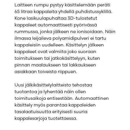
Laitteen rumpu pystyy käsittelemään peräti
65 litraa kappaleita yhdellä puhdistussyklillä.
Kone lasikuulapuhaltaa 3D-tulostetut
kappaleet automaattisesti pyörivässä
rummussa, jonka jälkeen ne ionisoidaan. Näin
ilmassa leijaileva polyamidipulveri ei tartu
kappaleisiin uudelleen. Käsittelyn jälkeen
kappaleet ovat valmiita joko suoraan
toimitukseen tai jatkokäsittelyyn, kuten
pinnan maalaukseen tai lakkaukseen
asiakkaan toiveista riippuen.
Uusi jälkikäsittelylaitteisto tehostaa
tuotantoa ja lyhentää näin ollen
toimitusaikoja entisestään. Automaattinen
käsittely myös parantaa kappaleiden
tasalaatuisuutta erityisesti suuria
kappalesarjoja tuotettaessa.