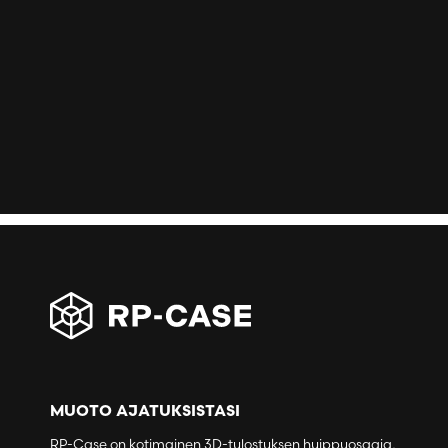
MUOTO AJATUKSISTASI
RP-Case on kotimainen 3D-tulostuksen huippuosaaja,